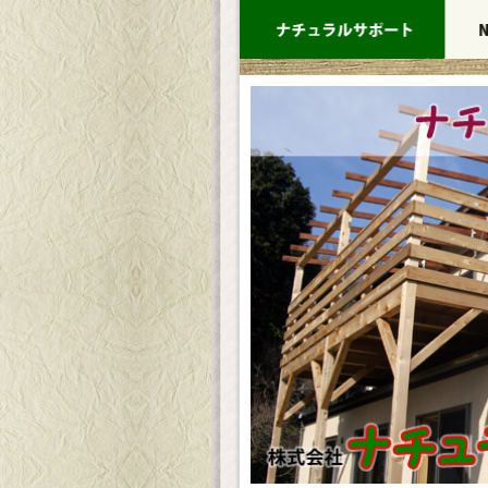
コ
ン
テ
ン
ツ
へ
ス
キ
ッ
プ