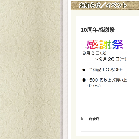
10周年感謝祭
カ
鎌倉店
テ
ゴ
リ
ー