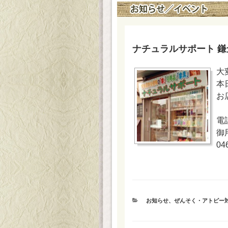
ナチュラルサポート 
大
本
お
電
御
04
カ
お知らせ
、
ぜんそく・アトピー
テ
ゴ
リ