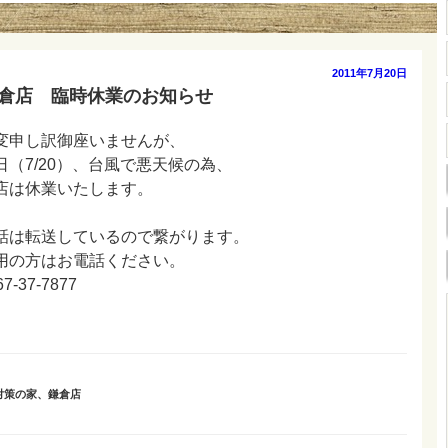
投
2011年7月20日
稿
鎌倉店 臨時休業のお知らせ
日:
変申し訳御座いませんが、
日（7/20）、台風で悪天候の為、
店は休業いたします。
話は転送しているので繋がります。
用の方はお電話ください。
67-37-7877
対策の家
、
鎌倉店