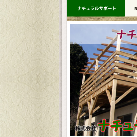
コ
ン
テ
ン
ツ
へ
ス
キ
ッ
プ