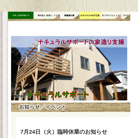
コ
ン
テ
ン
ツ
へ
ス
キ
ッ
プ
7月24日（火）臨時休業のお知らせ