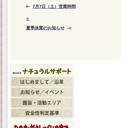
稿
の
7月7日（土）営業時間
ナ
投
ビ
稿
次
次
ゲ
の
夏季休業のお知らせ
投
ー
稿
シ
ョ
ン