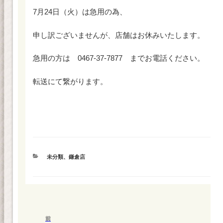
7月24日（火）は急用の為、
申し訳ございませんが、店舗はお休みいたします。
急用の方は 0467-37-7877 までお電話ください。
転送にて繋がります。
カ
未分類
、
鎌倉店
テ
ゴ
リ
ー
投
前
前