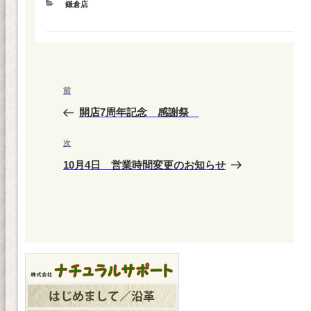
カ
鎌倉店
テ
ゴ
リ
ー
投
前
前
稿
の
開店7周年記念 感謝祭
ナ
投
ビ
稿
次
次
ゲ
の
10月4日 営業時間変更のお知らせ
投
ー
稿
シ
ョ
ン