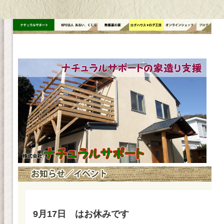
コ
ン
テ
ン
ツ
へ
ス
キ
ッ
プ
9月17日 はお休みです