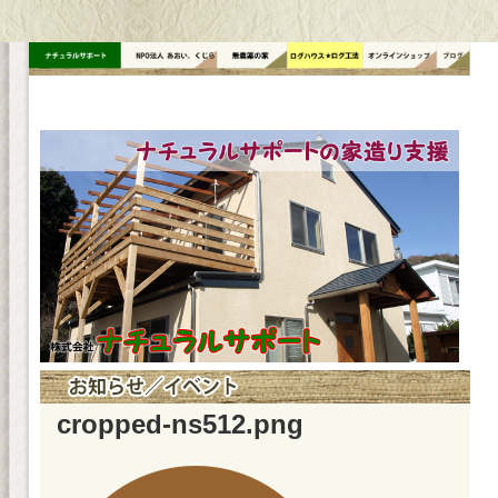
コ
ン
テ
ン
ツ
へ
ス
キ
ッ
プ
cropped-ns512.png