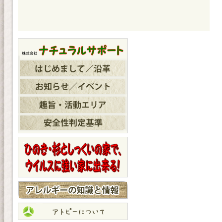
ゲ
ー
シ
ョ
ン