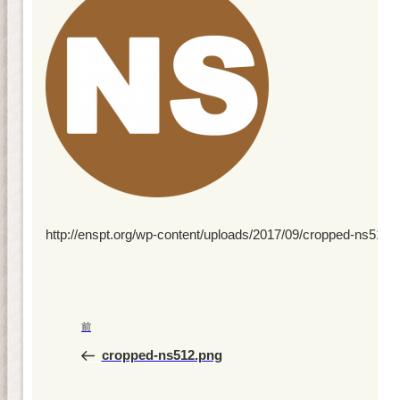
http://enspt.org/wp-content/uploads/2017/09/cropped-ns512.
投
前
前
稿
の
cropped-ns512.png
ナ
投
ビ
稿